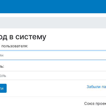
од в систему
 пользователя:
ь:
Забыли п
Союз проек